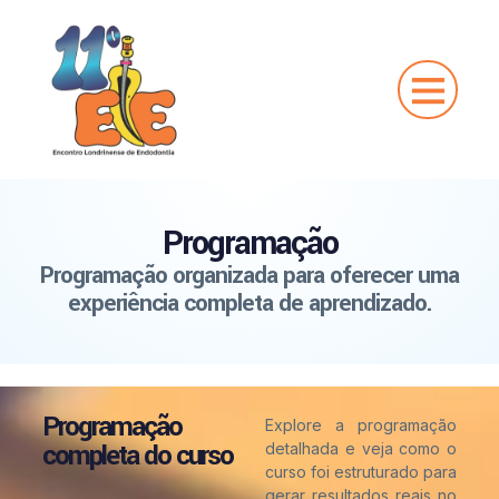
Feira Comercia
História do ELE
Contato e Local
Programação
Programação organizada para oferecer uma
experiência completa de aprendizado.
Programação
Explore a programação
completa do curso
detalhada e veja como o
curso foi estruturado para
gerar resultados reais no