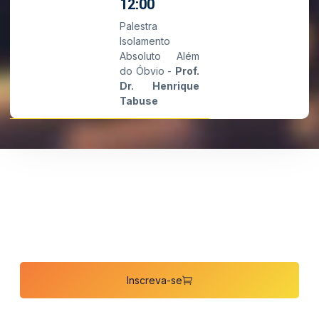
12:00
Palestra
Isolamento
Absoluto Além
do Óbvio -
Prof.
Dr. Henrique
Tabuse
11º ELE
Promete ser mais uma etapa memorável em nossa jornada
de aprendizado, networking e inovação.
Inscreva-se